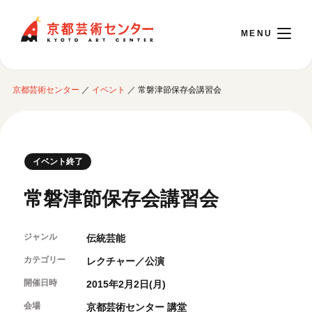
京都芸術センター
京都芸術センター
／
イベント
／
常磐津節保存会講習会
English
本日開館 10:00～22:00
イベント終了
※チケット窓口は18:00まで／ギャラリー・図書室・情報コーナーは20:00まで／カ
常磐津節保存会講習会
フェは11:00～18:00まで営業
ジャンル
伝統芸能
ご利用案内
カテゴリー
レクチャー／公演
開館時間・アクセシビリティ
開催日時
イベントに参加する
2015年2月2日(月)
フロアガイド
交通アクセス
会場
京都芸術センター 講堂