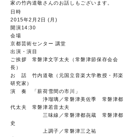
家の竹内道敬さんのお話しもございます。
日時
2015年2月2日 (月)
開演14:30
会場
京都芸術センター 講堂
出演・演目
ご挨拶 常磐津文字太夫（常磐津節保存会会
長）
お 話 竹内道敬（元国立音楽大学教授・邦楽
研究家）
演 奏 「薪荷雪間の市川」
浄瑠璃／常磐津美佐季 常磐津都
代太夫 常磐津若音太夫
三味線／常磐津都㐂蔵 常磐津都
史
上調子／常磐津三之祐