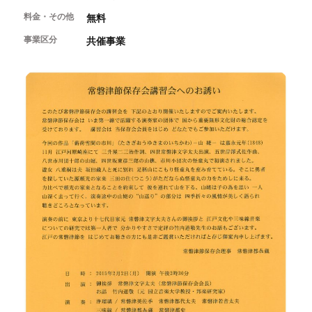
開催中のイベント
図書室・情報コーナー
制作室を使う
料金・その他
月間スケジュール
無料
カフェ・ショップ
これまでのイベント
よくあるご質問
事業区分
共催事業
制作室について
センターのプログラム・事業
取材／視察・見学／撮影
公募情報
制作室の使用方法・募集要項
制作室の設備
ボランティア・サポーター
ボランティア
京都芸術センターについて
KACサポーター
京都芸術センターってどんなところ？
チケット情報
京都芸術センターの歩み
お知らせ
概要・理念・運営体制
お問い合わせ
連携事業のご案内
閲覧支援
サイトポリシー&プライバシーポリシー
オフィシャルSNS