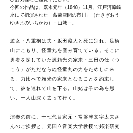
今回の作品は、嘉永元年（1848）11月、江戸河原崎
座にて初演された「薪荷雪間の市川」（たきぎおう
ゆきまのいちかわ）－山姥－。
遊女・八重桐は夫・坂田藏人と死に別れ、足柄
山にこもり、怪童丸を産み育てている。そこに
勇者を探していた源頼光の家来・三田の仕（つ
こう）がただならぬ怪童丸の力をためしに来
る。力比べで頼光の家来となることを約束し
て、彼を連れて山を下る。山姥は子の為を思
い、一人山深く去って行く。
演奏の前に、十七代目家元・常磐津文字太夫さ
んのご挨拶と、元国立音楽大学教授で邦楽研究