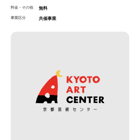
開催中のイベント
図書室・情報コーナー
制作室を使う
料金・その他
月間スケジュール
無料
カフェ・ショップ
これまでのイベント
よくあるご質問
事業区分
共催事業
制作室について
センターのプログラム・事業
取材／視察・見学／撮影
公募情報
制作室の使用方法・募集要項
制作室の設備
ボランティア・サポーター
ボランティア
京都芸術センターについて
KACサポーター
京都芸術センターってどんなところ？
チケット情報
京都芸術センターの歩み
お知らせ
概要・理念・運営体制
お問い合わせ
連携事業のご案内
閲覧支援
サイトポリシー&プライバシーポリシー
オフィシャルSNS