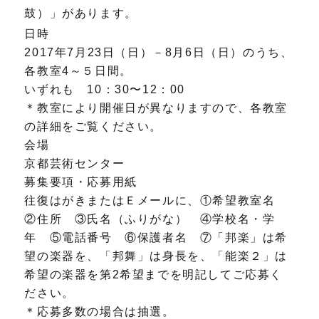
鼓）」があります。
日時
2017年7月23日（日）－8月6日（日）のうち、
各教室4～５日間。
いずれも 10：30〜12：00
＊教室により開催日が異なりますので、各教室
の詳細をご覧ください。
会場
京都芸術センター
募集要項・応募用紙
往復はがきまたはＥメールに、①希望教室名
②住所 ③氏名（ふりがな） ④学校名・学
年 ⑤電話番号 ⑥保護者名 ⑦「邦楽」は希
望の楽器を、「邦舞」は身長を、「能楽２」は
希望の楽器を第2希望までを明記してご応募く
ださい。
＊応募多数の場合は抽選。