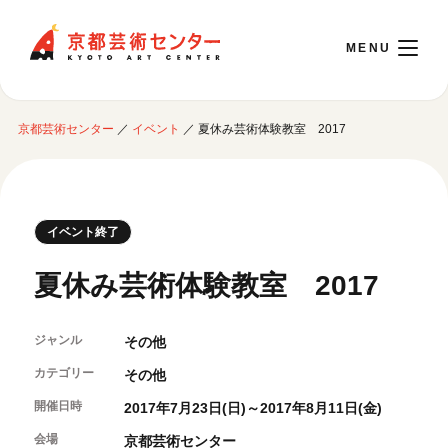
京都芸術センター
京都芸術センター
／
イベント
／
夏休み芸術体験教室 2017
English
本日開館 10:00～22:00
イベント終了
※チケット窓口は18:00まで／ギャラリー・図書室・情報コーナーは20:00まで／カ
夏休み芸術体験教室 2017
フェは11:00～18:00まで営業
ジャンル
その他
ご利用案内
カテゴリー
その他
開館時間・アクセシビリティ
開催日時
イベントに参加する
2017年7月23日(日)～2017年8月11日(金)
フロアガイド
交通アクセス
会場
京都芸術センター