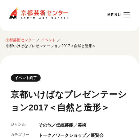
京都芸術センター
京都芸術センター
／
イベント
／
English
京都いけばなプレゼンテーション2017＜自然と造形＞
本日開館 10:00～22:00
イベント終了
※チケット窓口は18:00まで／ギャラリー・図書室・情報コーナーは20:00まで／カ
フェは11:00～18:00まで営業
京都いけばなプレゼンテーシ
ョン2017＜自然と造形＞
ご利用案内
開館時間・アクセシビリティ
ジャンル
その他／伝統芸能／美術
イベントに参加する
フロアガイド
カテゴリー
交通アクセス
トーク／ワークショップ／展覧会