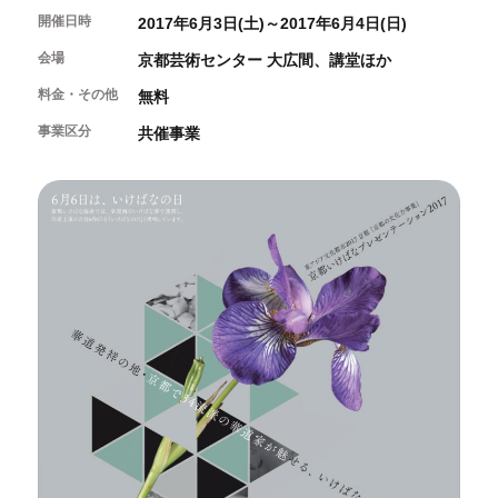
開催中のイベント
図書室・情報コーナー
開催日時
制作室を使う
2017年6月3日(土)～2017年6月4日(日)
月間スケジュール
カフェ・ショップ
これまでのイベント
会場
京都芸術センター 大広間、講堂ほか
よくあるご質問
制作室について
センターのプログラム・事業
取材／視察・見学／撮影
公募情報
料金・その他
制作室の使用方法・募集要項
無料
制作室の設備
事業区分
共催事業
ボランティア・サポーター
ボランティア
京都芸術センターについて
KACサポーター
京都芸術センターってどんなところ？
チケット情報
京都芸術センターの歩み
お知らせ
概要・理念・運営体制
お問い合わせ
連携事業のご案内
閲覧支援
サイトポリシー&プライバシーポリシー
オフィシャルSNS