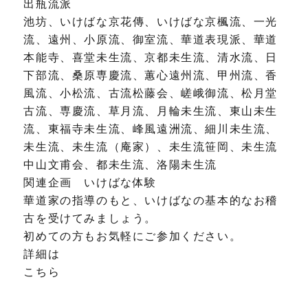
出瓶流派
池坊、いけばな京花傳、いけばな京楓流、一光
流、遠州、小原流、御室流、華道表現派、華道
本能寺、喜堂未生流、京都未生流、清水流、日
下部流、桑原専慶流、蕙心遠州流、甲州流、香
風流、小松流、古流松藤会、嵯峨御流、松月堂
古流、専慶流、草月流、月輪未生流、東山未生
流、東福寺未生流、峰風遠洲流、細川未生流、
未生流、未生流（庵家）、未生流笹岡、未生流
中山文甫会、都未生流、洛陽未生流
関連企画 いけばな体験
華道家の指導のもと、いけばなの基本的なお稽
古を受けてみましょう。
初めての方もお気軽にご参加ください。
詳細は
こちら