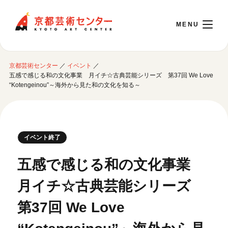
京都芸術センター
京都芸術センター
／
イベント
／
English
五感で感じる和の文化事業 月イチ☆古典芸能シリーズ 第37回 We Love
“Kotengeinou”～海外から見た和の文化を知る～
本日開館 10:00～22:00
※チケット窓口は18:00まで／ギャラリー・図書室・情報コーナーは20:00まで／カ
イベント終了
フェは11:00～18:00まで営業
五感で感じる和の文化事業
ご利用案内
月イチ☆古典芸能シリーズ
開館時間・アクセシビリティ
第37回 We Love
イベントに参加する
フロアガイド
交通アクセス