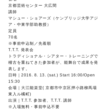
京都芸術センター 大広間
講師
マシュー・ショアーズ（ケンブリッジ大学アジ
ア・中東学部助教授）
定員
70名
※事前申込制／先着順
T.T.T. 発表会
トラディショナル・シアター・トレーニングで
稽古を重ねてきた参加者が、能舞台で成果を発
表します。
日時｜2016. 8. 13. (sat.) Start 16:00/Open
15:30
会場｜大江能楽堂( 京都市中京区押小路柳馬場
東入ル橘町)
出演｜T.T.T. 参加者、T.T.T. 講師
※入場無料・事前申込不要