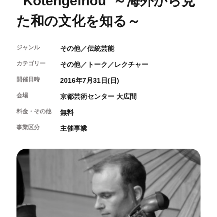
“Kotengeinou”～海外から見
開催中のイベント
図書室・情報コーナー
制作室を使う
月間スケジュール
カフェ・ショップ
た和の文化を知る～
これまでのイベント
よくあるご質問
制作室について
センターのプログラム・事業
取材／視察・見学／撮影
公募情報
制作室の使用方法・募集要項
ジャンル
その他／伝統芸能
制作室の設備
カテゴリー
その他／トーク／レクチャー
ボランティア・サポーター
開催日時
2016年7月31日(日)
ボランティア
会場
京都芸術センター 大広間
京都芸術センターについて
KACサポーター
料金・その他
無料
京都芸術センターってどんなところ？
事業区分
主催事業
チケット情報
京都芸術センターの歩み
お知らせ
概要・理念・運営体制
お問い合わせ
連携事業のご案内
閲覧支援
サイトポリシー&プライバシーポリシー
オフィシャルSNS