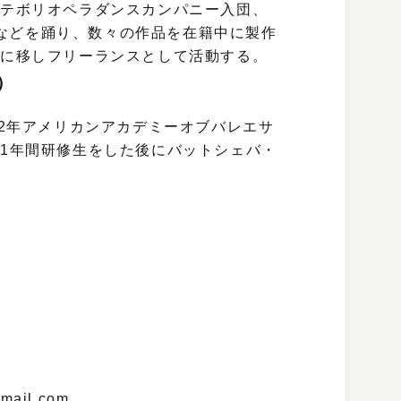
ーテボリオペラダンスカンパニー入団、
などを踊り、数々の作品を在籍中に製作
ムに移しフリーランスとして活動する。
d）
12年アメリカンアカデミーオブバレエサ
年1年間研修生をした後にバットシェバ・
ail.com