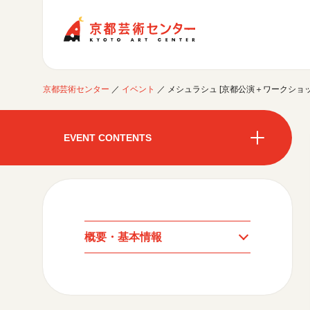
京都芸術センター
京都芸術センター
／
イベント
／
メシュラシュ [京都公演＋ワークショッ
ご利用案内
開館時間・アクセシビリティ
EVENT CONTENTS
イベントに参加する
フロアガイド
交通アクセス
開催中のイベント
図書室・情報コーナー
制作室を使う
開催中のイベント
月間スケジュール
カフェ・ショップ
これまでのイベント
よくあるご質問
制作室について
センターのプログラム・事業
月間スケジュール
取材／視察・見学／撮影
公募情報
制作室の使用方法・募集要項
概要・基本情報
制作室の設備
これまでのイベント
プログラム・事業