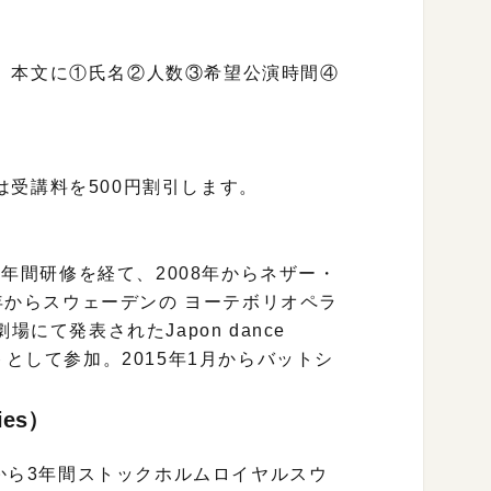
、本文に①氏名②人数③希望公演時間④
受講料を500円割引します。
二年間研修を経て、2008年からネザー・
1年からスウェーデンの ヨーテボリオペラ
にて発表されたJapon dance
ィストとして参加。2015年1月からバットシ
ies）
年から3年間ストックホルムロイヤルスウ