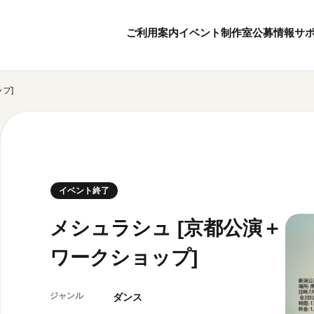
ご利用案内
イベント
制作室
公募情報
サ
プ]
8
8
ボランティア・サポーター
月
2026
年
本日開館 10:00
ボランティア
※チケット窓口は18:
京都芸術センターについて
KACサポーター
20:00まで／カフェは1
京都芸術センターってどんなところ？
京都芸術センターの歩み
チケット情報
イベント終了
概要・理念・運営体制
お知らせ
連携事業のご案内
お問い合わせ
メシュラシュ [京都公演＋
閲覧支援
ワークショップ]
サイトポリシー
オフィシャルSN
ジャンル
ダンス