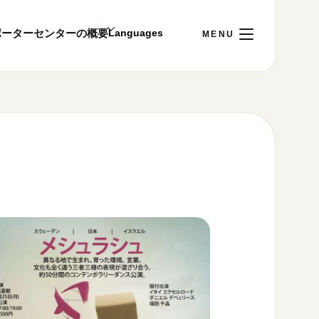
ポーター
センターの概要
日
[土]
ご利用案内
～22:00
00まで／ギャラリー・図書室・情報コーナーは
1:00～18:00まで営業
&プライバシーポリシー
S