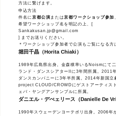
方法に繋げます。
申込方法
件名に
京都公演
または
京都ワークショップ参加
希望ワークショップ名を明記の上、[
Sankakusan.jp@gmail.com
] までお送りください。
＊ワークショップ参加者で公演もご覧になる方は
堀田千晶（Horita Chiaki）
1989年広島県出身。金森穣率いるNoismにて
ランド・ダンスシアターllに3年間所属。201
ダンスカンパニーに3年半所属。2014年新国立劇場
project CLOUD/CROWDにゲストアーテ
ェバ・ヤングアンサンブルに所属。
ダニエル・デべェリース（Danielle De Vr
1990年スウェーデンヨーテボリ出身。2006