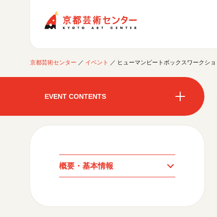
京都芸術センター
京都芸術センター
／
イベント
／
ヒューマンビートボックスワークショ
ご利用案内
開館時間・アクセシビリティ
EVENT CONTENTS
イベントに参加する
フロアガイド
交通アクセス
開催中のイベント
図書室・情報コーナー
制作室を使う
開催中のイベント
月間スケジュール
カフェ・ショップ
これまでのイベント
よくあるご質問
制作室について
センターのプログラム・事業
月間スケジュール
取材／視察・見学／撮影
公募情報
制作室の使用方法・募集要項
概要・基本情報
制作室の設備
これまでのイベント
プログラム・事業