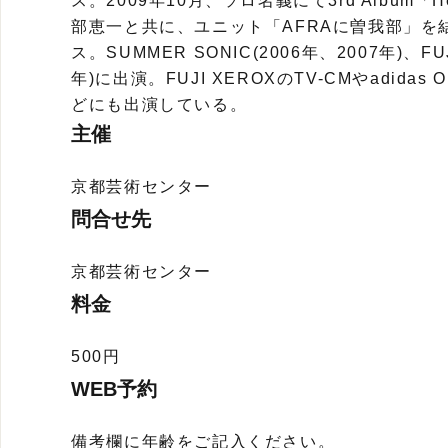
ス。2009年10月、ソロ名義にて3rd Album「H
部恵一と共に、ユニット「AFRAに曽我部」を結成、「l
ス。SUMMER SONIC(2006年、2007年)、FUJI
年)に出演。FUJI XEROXのTV-CMやadidas 
どにも出演している。
主催
京都芸術センター
問合せ先
京都芸術センター
料金
500円
WEB予約
備考欄に年齢をご記入ください。