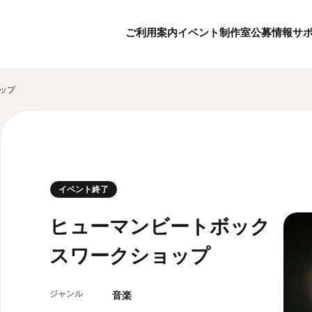
ご利用案内
イベント
制作室
公募情報
サ
ップ
8
8
ボランティア・サポーター
月
2026
年
本日開館 10:00
ボランティア
※チケット窓口は18:
京都芸術センターについて
KACサポーター
20:00まで／カフェは1
京都芸術センターってどんなところ？
京都芸術センターの歩み
チケット情報
イベント終了
概要・理念・運営体制
お知らせ
連携事業のご案内
お問い合わせ
ヒューマンビートボック
閲覧支援
スワークショップ
サイトポリシー
オフィシャルSN
ジャンル
音楽