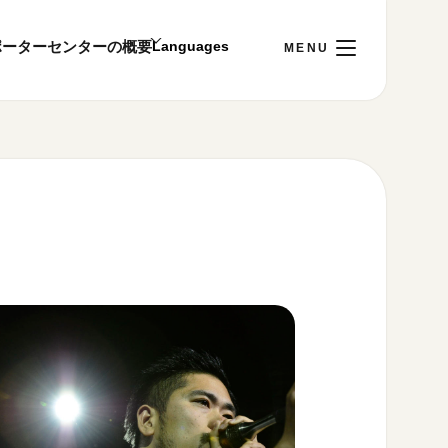
ポーター
センターの概要
日
[土]
ご利用案内
～22:00
00まで／ギャラリー・図書室・情報コーナーは
1:00～18:00まで営業
&プライバシーポリシー
S