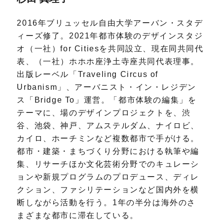
2016年ブリュッセル自由大学アーバン・スタデ
ィーズ修了。2021年都市体験のデザインスタジ
オ（一社）for Citiesを共同設立、現在同共同代
表、（一社）ホホホ座浄土寺座共同代表理事。
出版レーベル「Traveling Circus of
Urbanism」、アーバニスト・イン・レジデン
ス「Bridge To」運営。「都市体験の編集」を
テーマに、場のデザインプロジェクトを、渋
谷、池袋、神戸、アムステルダム、ナイロビ、
カイロ、ホーチミンなど複数都市で手がける。
都市・建築・まちづくり分野における執筆や編
集、リサーチほか文化芸術分野でのキュレーシ
ョンや新規プログラムのプロデュース、ディレ
クション、ファシリテーションなど国内外を横
断しながら活動を行う。1年の半分は海外のさ
まざまな都市に滞在している。