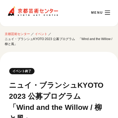
京都芸術センター
京都芸術センター
／
イベント
／
English
ニュイ・ブランシュKYOTO 2023 公募プログラム 「Wind and the Willow /
柳と風」
本日開館 10:00～22:00
※チケット窓口は18:00まで／ギャラリー・図書室・情報コーナーは20:00まで／カ
イベント終了
フェは11:00～18:00まで営業
ニュイ・ブランシュKYOTO
ご利用案内
2023 公募プログラム
開館時間・アクセシビリティ
「Wind and the Willow / 柳
イベントに参加する
フロアガイド
交通アクセス