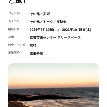
と風」
開催中のイベント
図書室・情報コーナー
制作室を使う
月間スケジュール
カフェ・ショップ
これまでのイベント
ジャンル
よくあるご質問
その他／美術
制作室について
センターのプログラム・事業
取材／視察・見学／撮影
公募情報
制作室の使用方法・募集要項
カテゴリー
その他／トーク／展覧会
制作室の設備
開催日時
2023年9月30日(土)～2023年10月5日(木)
ボランティア・サポーター
会場
京都芸術センター フリースペース
ボランティア
料金・その他
無料
京都芸術センターについて
KACサポーター
事業区分
主催事業
京都芸術センターってどんなところ？
チケット情報
京都芸術センターの歩み
お知らせ
概要・理念・運営体制
お問い合わせ
連携事業のご案内
閲覧支援
サイトポリシー&プライバシーポリシー
オフィシャルSNS