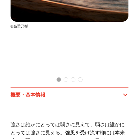
©高重乃輔
杉
概要・基本情報
強さは誰かにとっては弱さに見えて、弱さは誰かに
とっては強さに見える。強風を受け流す柳には本来