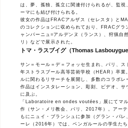
は、夢、孤独、孤立に関連付けられるが、監視
ーマにも結び付けられる。
彼女の作品はFRACアルザス（セレスタ）とM
のコレクションに収められており、FRACグラ
ャンパーニュ=アルデンヌ（ランス）、狩猟自
リ）などで展示された。
トマ・ラスブイグ（Thomas Lasbouygu
サン＝モール＝デ＝フォッセ生まれ、パリ、スト
年ストラスブール高等芸術学校（HEAR）卒
ルに関わるリサーチを展開し、多数のコラボレ
作品はインスタレーション、彫刻、ビデオ、サ
に及ぶ。
「Laboratoire en ondes voutée
作（サン・メリ教会、パリ、2017年）。アーテ
もにニュイ・ブランシュに参加（グラン・パレ、
ーレ（2016年）では、ベンガルールの学生たちと、