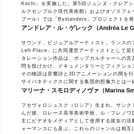
Kochi」を実施した。第5回ジュンヌ・クレア
ルクセンブルク現代美術館）およびオゾスフェー
ブール）では「Bystanders」プロジェクトを
アンドレア・ル・ゲレック（Andréa Le Gu
サウンド、ビジュアルアーティスト。ランスのア
Left Place」に共同運営アーティストとし
タレーション作品は、ポップカルチャーへの言
問を投げかけ、ドキュメンタリーとフィクショ
その物語は音響詩と3Dアニメーションの間を
サイバネティクスに関する集団的想像力とは一
マリーナ・スモロディノヴァ（Marina Smo
フセヴォロシュスク（ロシア）生まれ。サンク
んだ後、ロレーヌ高等美術学校、ル・フレノワ
主にビデオをメディアとして使用する彼女の活
ォーマンスにも及ぶ。これらのジャンルは相互