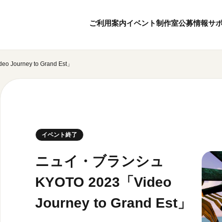
ご利用案内
イベント
制作室
公募情報
サ
ourney to Grand Est」
8
7
ボランティア・サポーター
月
2026
年
本日開館 10:00
ボランティア
※チケット窓口は18:
京都芸術センターについて
KACサポーター
20:00まで／カフェは1
京都芸術センターってどんなところ？
京都芸術センターの歩み
チケット情報
イベント終了
概要・理念・運営体制
お知らせ
連携事業のご案内
お問い合わせ
ニュイ・ブランシュ
閲覧支援
KYOTO 2023「Video
サイトポリシー
Journey to Grand Est」
オフィシャルSN