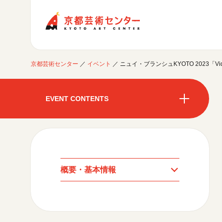
京都芸術センター
京都芸術センター
／
イベント
／
ニュイ・ブランシュKYOTO 2023「Video J
ご利用案内
開館時間・アクセシビリティ
EVENT CONTENTS
イベントに参加する
フロアガイド
交通アクセス
開催中のイベント
図書室・情報コーナー
制作室を使う
開催中のイベント
月間スケジュール
カフェ・ショップ
これまでのイベント
よくあるご質問
制作室について
センターのプログラム・事業
月間スケジュール
取材／視察・見学／撮影
公募情報
制作室の使用方法・募集要項
概要・基本情報
制作室の設備
これまでのイベント
プログラム・事業