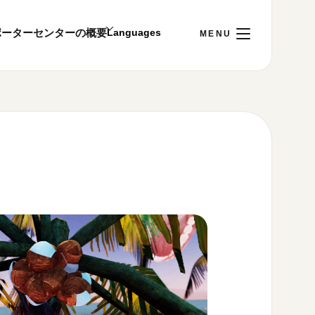
ポーター
センターの概要
日
[金]
ご利用案内
～22:00
00まで／ギャラリー・図書室・情報コーナーは
1:00～18:00まで営業
&プライバシーポリシー
S