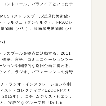
、コントロール、パラノイアといったテ
AMCS（ストラスブール近現代美術館）
ン・ラルジュ（ダンケルク）、FRACシ
然博物館（パリ）、移民歴史博物館（パ
es）
ラスブールを拠点に活動する。2011
業。物語、言語、コミュニケーションツー
ーションや国際的な巡回企画に携わる。
ウンド、ラジオ、パフォーマンスの分野
s」展にてマルチ・ラジオ・インスタレーションを制
ィスト・コレクティブPEZCORPとと
2015年）。コチ=ムジリス・ビエンナ
実験的なグループ展「Drift in