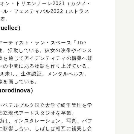
シオン・トリエンナーレ2021（カジノ・
ル・フェスティバル2022（ストラス
発表。
ellec）
ーティスト・ラン・スペース「The
て居住、活動している。彼女の映像やインス
及を通じてアイデンティティの構築へ疑
ンの中間にある物語を作り上げている。
行き来し、生体認証、メンタルヘルス、
線を画している。
rodinova）
トペテルブルク国立大学で紛争管理を学
国立現代アートスタジオを卒業。
動は、インスタレーション、写真、パフ
に影響し合い、しばしば相互に補完し合