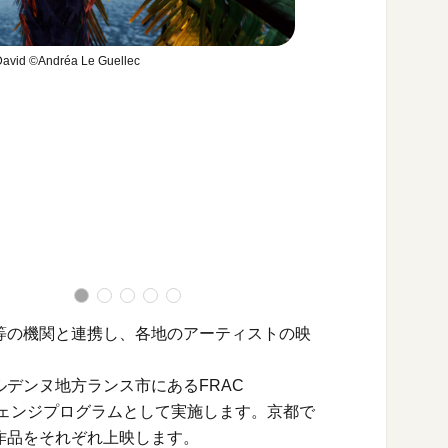
David ©Andréa Le Guellec
オン・ザ・ロード ©Annabe
等の機関と連携し、各地のアーティストの映
デンヌ地方ランス市にあるFRAC
エクスチェンジプログラムとして実施します。京都で
作品をそれぞれ上映します。