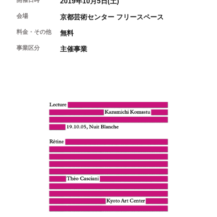
開催日時
2019年10月5日(土)
開催中のイベント
図書室・情報コーナー
制作室を使う
月間スケジュール
会場
カフェ・ショップ
京都芸術センター フリースペース
これまでのイベント
よくあるご質問
制作室について
料金・その他
無料
センターのプログラム・事業
取材／視察・見学／撮影
公募情報
制作室の使用方法・募集要項
事業区分
主催事業
制作室の設備
ボランティア・サポーター
ボランティア
京都芸術センターについて
KACサポーター
京都芸術センターってどんなところ？
チケット情報
京都芸術センターの歩み
お知らせ
概要・理念・運営体制
お問い合わせ
連携事業のご案内
閲覧支援
サイトポリシー&プライバシーポリシー
オフィシャルSNS