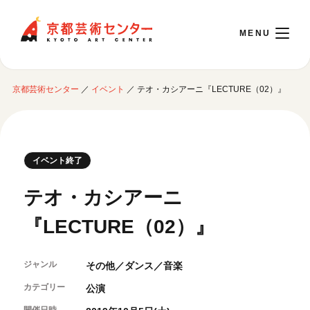
京都芸術センター
京都芸術センター
／
イベント
／
テオ・カシアーニ『LECTURE（02）』
English
本日開館 10:00～22:00
イベント終了
※チケット窓口は18:00まで／ギャラリー・図書室・情報コーナーは20:00まで／カ
テオ・カシアーニ
フェは11:00～18:00まで営業
『LECTURE（02）』
ご利用案内
ジャンル
その他／ダンス／音楽
開館時間・アクセシビリティ
イベントに参加する
フロアガイド
カテゴリー
公演
交通アクセス