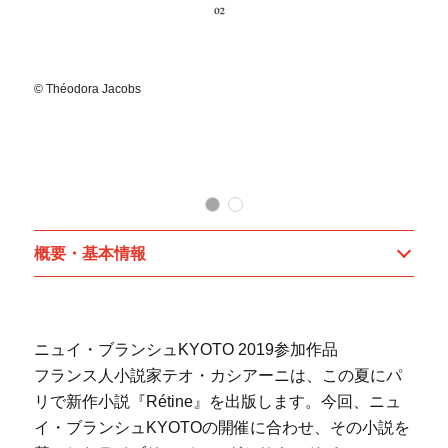
© Théodora Jacobs
Th
概要・基本情報
ニュイ・ブランシュKYOTO 2019参加作品
フランス人小説家テオ・カシアーニは、この夏にパ
リで新作小説『Rétine』を出版します。今回、ニュ
イ・ブランシュKYOTOの開催に合わせ、その小説を