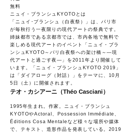
無料
ニュイ・ブランシュKYOTOとは
「ニュイ･ブランシュ（白夜祭）」は、パリ市
が毎秋行う一夜限りの現代アートの祭典です。
姉妹都市である京都市では、市内各地で無料で
楽しめる現代アートのイベント「ニュイ・ブラ
ンシュKYOTO～パリ白夜祭への架け橋～―現
代アートと過ごす夜―」を2011年より開催して
います。「ニュイ・ブランシュKYOTO 2019」
は「ダイアローグ（対話）」をテーマに、10月
5日（土）に開催されます。
テオ・カシアーニ（Théo Casciani）
1995年生まれ。作家。ニュイ・ブランシュ
KYOTOやActoral、Possession Immédiate、
Éditions Cosa Mentaleなど様々な場所や媒体
で、テキスト、造形作品を発表している。2019