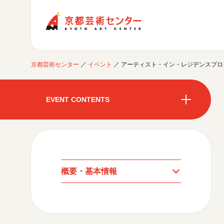
京都芸術センター
京都芸術センター
／
イベント
／
アーティスト・イン・レジデンスプログ
ご利用案内
開館時間・アクセシビリティ
EVENT CONTENTS
イベントに参加する
フロアガイド
交通アクセス
開催中のイベント
図書室・情報コーナー
制作室を使う
開催中のイベント
月間スケジュール
カフェ・ショップ
これまでのイベント
よくあるご質問
制作室について
センターのプログラム・事業
月間スケジュール
取材／視察・見学／撮影
公募情報
制作室の使用方法・募集要項
概要・基本情報
制作室の設備
これまでのイベント
プログラム・事業