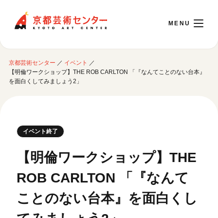
京都芸術センター
京都芸術センター
／
イベント
／
English
【明倫ワークショップ】THE ROB CARLTON 「『なんてことのない台本』
を面白くしてみましょう2」
本日開館 10:00～22:00
※チケット窓口は18:00まで／ギャラリー・図書室・情報コーナーは20:00まで／カ
イベント終了
フェは11:00～18:00まで営業
【明倫ワークショップ】THE
ご利用案内
ROB CARLTON 「『なんて
開館時間・アクセシビリティ
ことのない台本』を面白くし
イベントに参加する
フロアガイド
交通アクセス