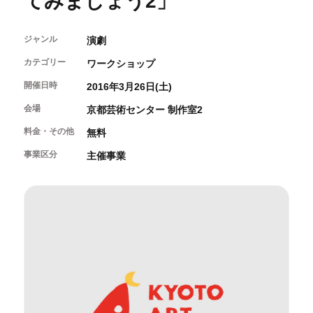
てみましょう2」
開催中のイベント
図書室・情報コーナー
制作室を使う
月間スケジュール
カフェ・ショップ
これまでのイベント
ジャンル
よくあるご質問
演劇
制作室について
センターのプログラム・事業
取材／視察・見学／撮影
公募情報
制作室の使用方法・募集要項
カテゴリー
ワークショップ
制作室の設備
開催日時
2016年3月26日(土)
ボランティア・サポーター
会場
京都芸術センター 制作室2
ボランティア
料金・その他
無料
京都芸術センターについて
KACサポーター
事業区分
主催事業
京都芸術センターってどんなところ？
チケット情報
京都芸術センターの歩み
お知らせ
概要・理念・運営体制
お問い合わせ
連携事業のご案内
閲覧支援
サイトポリシー&プライバシーポリシー
オフィシャルSNS