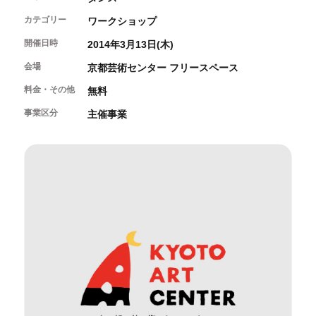
開催中のイベント
図書室・情報コーナー
制作室を使う
月間スケジュール
カテゴリー
ワークショップ
カフェ・ショップ
これまでのイベント
よくあるご質問
開催日時
2014年3月13日(木)
制作室について
センターのプログラム・事業
取材／視察・見学／撮影
公募情報
制作室の使用方法・募集要項
会場
京都芸術センター フリースペース
制作室の設備
料金・その他
無料
ボランティア・サポーター
事業区分
主催事業
ボランティア
京都芸術センターについて
KACサポーター
京都芸術センターってどんなところ？
チケット情報
京都芸術センターの歩み
お知らせ
概要・理念・運営体制
お問い合わせ
連携事業のご案内
閲覧支援
サイトポリシー&プライバシーポリシー
オフィシャルSNS