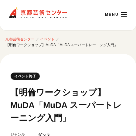
京都芸術センター
京都芸術センター
／
イベント
／
English
【明倫ワークショップ】MuDA「MuDA スーパートレーニング入門」
本日開館 10:00～22:00
イベント終了
※チケット窓口は18:00まで／ギャラリー・図書室・情報コーナーは20:00まで／カ
フェは11:00～18:00まで営業
【明倫ワークショップ】
MuDA「MuDA スーパートレ
ご利用案内
ーニング入門」
開館時間・アクセシビリティ
イベントに参加する
フロアガイド
交通アクセス
ジャンル
ダンス