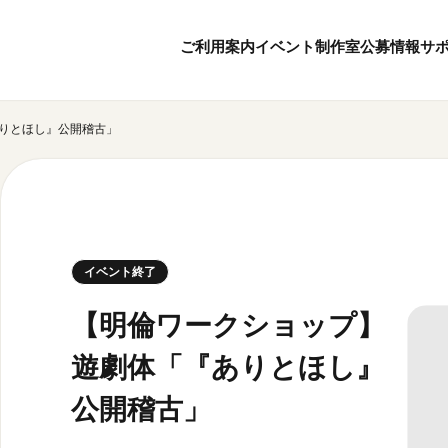
ご利用案内
イベント
制作室
公募情報
サ
りとほし』公開稽古」
8
7
ボランティア・サポーター
月
2026
年
本日開館 10:00
ボランティア
※チケット窓口は18:
京都芸術センターについて
KACサポーター
20:00まで／カフェは1
京都芸術センターってどんなところ？
京都芸術センターの歩み
チケット情報
イベント終了
概要・理念・運営体制
お知らせ
連携事業のご案内
お問い合わせ
【明倫ワークショップ】
閲覧支援
遊劇体「『ありとほし』
サイトポリシー
公開稽古」
オフィシャルSN