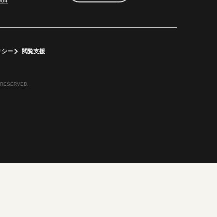
004
リシー
閲覧支援
 RESERVED.