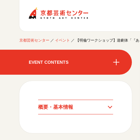
京都芸術センター
京都芸術センター
／
イベント
／
【明倫ワークショップ】遊劇体「『あ
ご利用案内
開館時間・アクセシビリティ
EVENT CONTENTS
イベントに参加する
フロアガイド
交通アクセス
開催中のイベント
図書室・情報コーナー
制作室を使う
開催中のイベント
月間スケジュール
カフェ・ショップ
これまでのイベント
よくあるご質問
制作室について
センターのプログラム・事業
月間スケジュール
取材／視察・見学／撮影
公募情報
制作室の使用方法・募集要項
概要・基本情報
制作室の設備
これまでのイベント
プログラム・事業