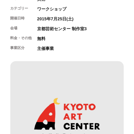
開催中のイベント
図書室・情報コーナー
制作室を使う
月間スケジュール
カテゴリー
ワークショップ
カフェ・ショップ
これまでのイベント
よくあるご質問
開催日時
2015年7月25日(土)
制作室について
センターのプログラム・事業
取材／視察・見学／撮影
公募情報
制作室の使用方法・募集要項
会場
京都芸術センター 制作室3
制作室の設備
料金・その他
無料
ボランティア・サポーター
事業区分
主催事業
ボランティア
京都芸術センターについて
KACサポーター
京都芸術センターってどんなところ？
チケット情報
京都芸術センターの歩み
お知らせ
概要・理念・運営体制
お問い合わせ
連携事業のご案内
閲覧支援
サイトポリシー&プライバシーポリシー
オフィシャルSNS