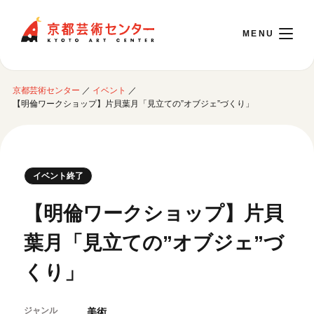
京都芸術センター
京都芸術センター
／
イベント
／
English
【明倫ワークショップ】片貝葉月「見立ての”オブジェ”づくり」
本日開館 10:00～22:00
イベント終了
※チケット窓口は18:00まで／ギャラリー・図書室・情報コーナーは20:00まで／カ
フェは11:00～18:00まで営業
【明倫ワークショップ】片貝
葉月「見立ての”オブジェ”づ
ご利用案内
くり」
開館時間・アクセシビリティ
イベントに参加する
フロアガイド
交通アクセス
ジャンル
美術