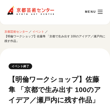
京都芸術センター
京都芸術センター
／
イベント
／
English
【明倫ワークショップ】佐藤隼 「京都で生み出す 100のアイデア／瀬戸内に
残す作品」
本日開館 10:00～22:00
※チケット窓口は18:00まで／ギャラリー・図書室・情報コーナーは20:00まで／カ
イベント終了
フェは11:00～18:00まで営業
【明倫ワークショップ】佐藤
ご利用案内
隼 「京都で生み出す 100のア
開館時間・アクセシビリティ
イデア／瀬戸内に残す作品」
イベントに参加する
フロアガイド
交通アクセス