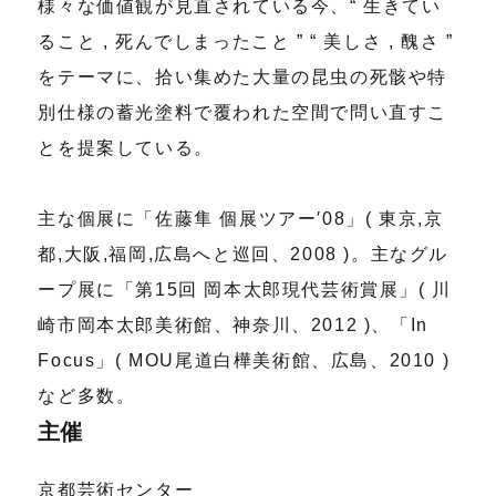
様々な価値観が見直されている今、“ 生きてい
ること , 死んでしまったこと ” “ 美しさ , 醜さ ”
をテーマに、拾い集めた大量の昆虫の死骸や特
別仕様の蓄光塗料で覆われた空間で問い直すこ
とを提案している。
主な個展に「佐藤隼 個展ツアー′08」( 東京,京
都,大阪,福岡,広島へと巡回、2008 )。主なグル
ープ展に「第15回 岡本太郎現代芸術賞展」( 川
崎市岡本太郎美術館、神奈川、2012 )、「In
Focus」( MOU尾道白樺美術館、広島、2010 )
など多数。
主催
京都芸術センター