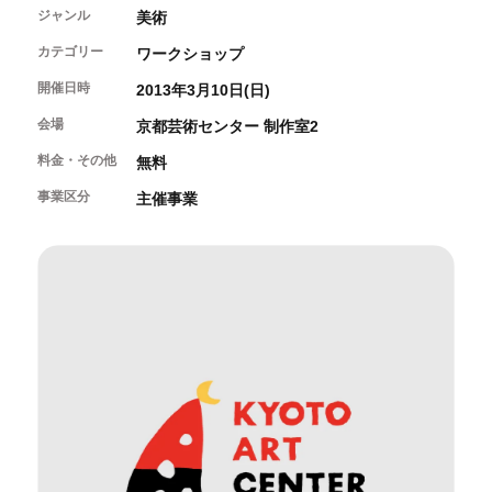
開催中のイベント
図書室・情報コーナー
ジャンル
美術
制作室を使う
月間スケジュール
カフェ・ショップ
カテゴリー
これまでのイベント
ワークショップ
よくあるご質問
制作室について
センターのプログラム・事業
取材／視察・見学／撮影
開催日時
公募情報
2013年3月10日(日)
制作室の使用方法・募集要項
制作室の設備
会場
京都芸術センター 制作室2
ボランティア・サポーター
料金・その他
無料
事業区分
主催事業
ボランティア
京都芸術センターについて
KACサポーター
京都芸術センターってどんなところ？
チケット情報
京都芸術センターの歩み
お知らせ
概要・理念・運営体制
お問い合わせ
連携事業のご案内
閲覧支援
サイトポリシー&プライバシーポリシー
オフィシャルSNS