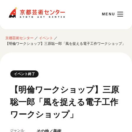
京都芸術センター
京都芸術センター
／
イベント
／
English
【明倫ワークショップ】三原聡一郎「風を捉える電子工作ワークショップ」
本日開館 10:00～22:00
イベント終了
※チケット窓口は18:00まで／ギャラリー・図書室・情報コーナーは20:00まで／カ
フェは11:00～18:00まで営業
【明倫ワークショップ】三原
聡一郎「風を捉える電子工作
ご利用案内
ワークショップ」
開館時間・アクセシビリティ
イベントに参加する
フロアガイド
交通アクセス
ジャンル
その他／美術