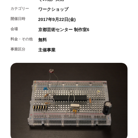
開催中のイベント
図書室・情報コーナー
制作室を使う
月間スケジュール
カテゴリー
ワークショップ
カフェ・ショップ
これまでのイベント
よくあるご質問
開催日時
2017年9月22日(金)
制作室について
センターのプログラム・事業
取材／視察・見学／撮影
公募情報
制作室の使用方法・募集要項
会場
京都芸術センター 制作室6
制作室の設備
料金・その他
無料
ボランティア・サポーター
事業区分
主催事業
ボランティア
京都芸術センターについて
KACサポーター
京都芸術センターってどんなところ？
チケット情報
京都芸術センターの歩み
お知らせ
概要・理念・運営体制
お問い合わせ
連携事業のご案内
閲覧支援
サイトポリシー&プライバシーポリシー
オフィシャルSNS