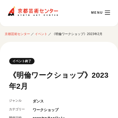
京都芸術センター
京都芸術センター
／
イベント
／
《明倫ワークショップ》2023年2月
English
本日開館 10:00～22:00
イベント終了
※チケット窓口は18:00まで／ギャラリー・図書室・情報コーナーは20:00まで／カ
《明倫ワークショップ》2023
フェは11:00～18:00まで営業
年2月
ご利用案内
ジャンル
ダンス
開館時間・アクセシビリティ
イベントに参加する
フロアガイド
カテゴリー
ワークショップ
交通アクセス