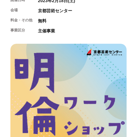
開催日時
2023年2月18日(土)
開催中のイベント
図書室・情報コーナー
制作室を使う
月間スケジュール
会場
カフェ・ショップ
京都芸術センター
これまでのイベント
よくあるご質問
制作室について
料金・その他
無料
センターのプログラム・事業
取材／視察・見学／撮影
公募情報
制作室の使用方法・募集要項
事業区分
主催事業
制作室の設備
ボランティア・サポーター
ボランティア
京都芸術センターについて
KACサポーター
京都芸術センターってどんなところ？
チケット情報
京都芸術センターの歩み
お知らせ
概要・理念・運営体制
お問い合わせ
連携事業のご案内
閲覧支援
サイトポリシー&プライバシーポリシー
オフィシャルSNS