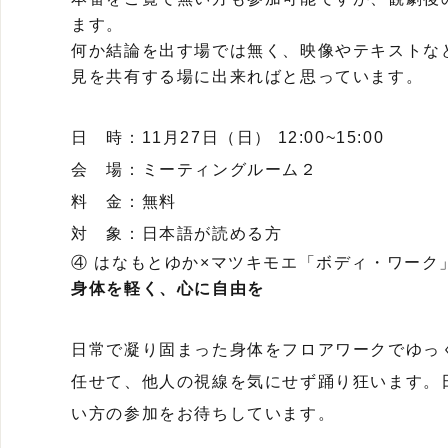
ます。
何か結論を出す場では無く、映像やテキストな
見を共有する場に出来ればと思っています。
日 時：11月27日（日） 12:00~15:00
会 場：ミーティングルーム２
料 金：無料
対 象：日本語が読める方
④ はなもとゆか×マツキモエ「ボディ・ワーク
⾝体を軽く、⼼に⾃由を
⽇常で凝り固まった⾝体をフロアワークでゆっ
任せて、他⼈の視線を気にせず踊り狂います。
い⽅の参加をお待ちしています。