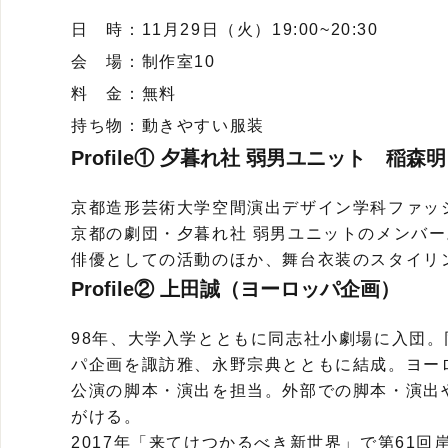
日 時：11月29日（火）19:00~20:30
会 場：制作室10
料 金：無料
持ち物：動きやすい服装
Profile① 夕暮れ社 弱男ユニット 稲森
京都造形芸術大学空間演出デザイン学科ファッ
京都の劇団・夕暮れ社 弱男ユニットのメンバー
俳優としての活動のほか、舞台衣装のスタイリ
Profile② 上田誠（ヨーロッパ企画）
98年、大学入学とともに同志社小劇場に入団
パ企画を諏訪雅、永野宗典とともに結成。ヨー
公演の脚本・演出を担当。外部での脚本・演出
がける。
2017年「来てけつかるべき新世界」で第61回