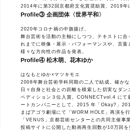
2014年に第32回京都府文化賞奨励賞、201
Profile③ 企画団体〈世界平和〉
2020年コロナ禍の中旗揚げ。
舞台芸術を活動の主軸にしつつ、テキストに合
れまでに映像・展示・パフォーマンスや、言葉
様々な方向性の作品を発表。
Profile④ 松⽊萌、花本ゆか
はなもとゆか×マツキモエ
2008年舞台芸術学科同期の二人で結成。確か
日々自身と社会との距離を模索した切実なダン
ペディション３位入賞。CONNECTvol.4 
ートカンパニーとして、2015 年「Okay?」20
まばアゴラ劇場にて「WORM HOLE」再演を
「VENUS」京都芸術センターとの共同主催事業
投稿サイトに公開した動画再生回数が10万回