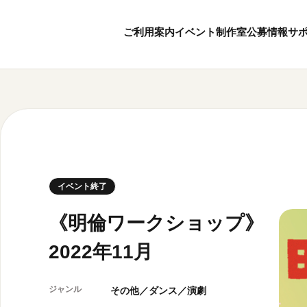
ご利用案内
イベント
制作室
公募情報
サ
8
7
ボランティア・サポーター
月
2026
年
本日開館 10:00
ボランティア
※チケット窓口は18:
京都芸術センターについて
KACサポーター
20:00まで／カフェは1
京都芸術センターってどんなところ？
京都芸術センターの歩み
チケット情報
イベント終了
概要・理念・運営体制
お知らせ
連携事業のご案内
お問い合わせ
《明倫ワークショップ》
閲覧支援
2022年11月
サイトポリシー
オフィシャルSN
ジャンル
その他／ダンス／演劇