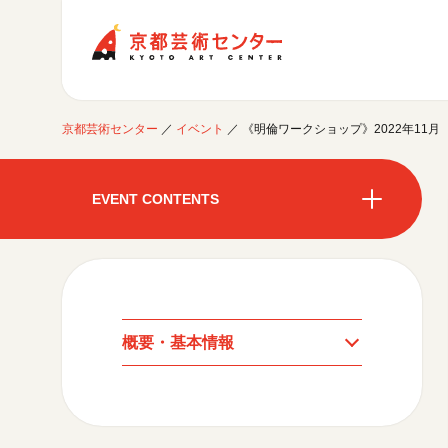
京都芸術センター
京都芸術センター
／
イベント
／
《明倫ワークショップ》2022年11月
ご利用案内
開館時間・アクセシビリティ
EVENT CONTENTS
イベントに参加する
フロアガイド
交通アクセス
開催中のイベント
図書室・情報コーナー
制作室を使う
開催中のイベント
月間スケジュール
カフェ・ショップ
これまでのイベント
よくあるご質問
制作室について
センターのプログラム・事業
月間スケジュール
取材／視察・見学／撮影
公募情報
制作室の使用方法・募集要項
概要・基本情報
制作室の設備
これまでのイベント
プログラム・事業