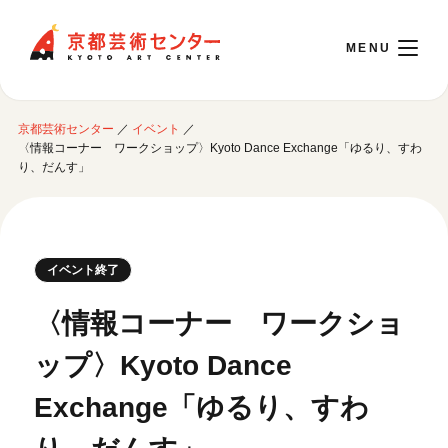
京都芸術センター
京都芸術センター
／
イベント
／
English
〈情報コーナー ワークショップ〉Kyoto Dance Exchange「ゆるり、すわ
り、だんす」
本日開館 10:00～22:00
※チケット窓口は18:00まで／ギャラリー・図書室・情報コーナーは20:00まで／カ
イベント終了
フェは11:00～18:00まで営業
〈情報コーナー ワークショ
ご利用案内
ップ〉Kyoto Dance
開館時間・アクセシビリティ
Exchange「ゆるり、すわ
イベントに参加する
フロアガイド
交通アクセス