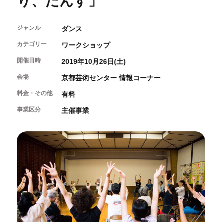
り、だんす」
開催中のイベント
図書室・情報コーナー
制作室を使う
月間スケジュール
カフェ・ショップ
これまでのイベント
ジャンル
よくあるご質問
ダンス
制作室について
センターのプログラム・事業
取材／視察・見学／撮影
公募情報
制作室の使用方法・募集要項
カテゴリー
ワークショップ
制作室の設備
開催日時
2019年10月26日(土)
ボランティア・サポーター
会場
京都芸術センター 情報コーナー
ボランティア
料金・その他
有料
京都芸術センターについて
KACサポーター
事業区分
主催事業
京都芸術センターってどんなところ？
チケット情報
京都芸術センターの歩み
お知らせ
概要・理念・運営体制
お問い合わせ
連携事業のご案内
閲覧支援
サイトポリシー&プライバシーポリシー
オフィシャルSNS