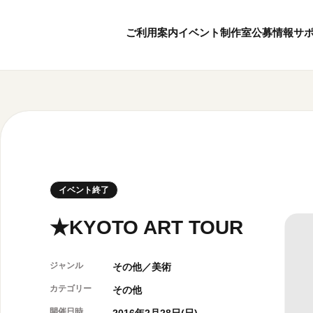
ご利用案内
イベント
制作室
公募情報
サ
8
8
ボランティア・サポーター
月
2026
年
本日開館 10:00
ボランティア
※チケット窓口は18:
京都芸術センターについて
KACサポーター
20:00まで／カフェは1
京都芸術センターってどんなところ？
京都芸術センターの歩み
チケット情報
イベント終了
概要・理念・運営体制
お知らせ
連携事業のご案内
お問い合わせ
★KYOTO ART TOUR
閲覧支援
サイトポリシー
ジャンル
その他／美術
カテゴリー
その他
オフィシャルSN
開催日時