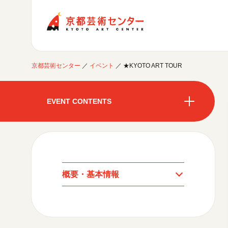
京都芸術センター
京都芸術センター
／
イベント
／
★KYOTO ART TOUR
ご利用案内
開館時間・アクセシビリティ
EVENT CONTENTS
イベントに参加する
フロアガイド
交通アクセス
開催中のイベント
図書室・情報コーナー
制作室を使う
開催中のイベント
月間スケジュール
カフェ・ショップ
これまでのイベント
よくあるご質問
制作室について
センターのプログラム・事業
月間スケジュール
取材／視察・見学／撮影
公募情報
制作室の使用方法・募集要項
概要・基本情報
制作室の設備
これまでのイベント
プログラム・事業