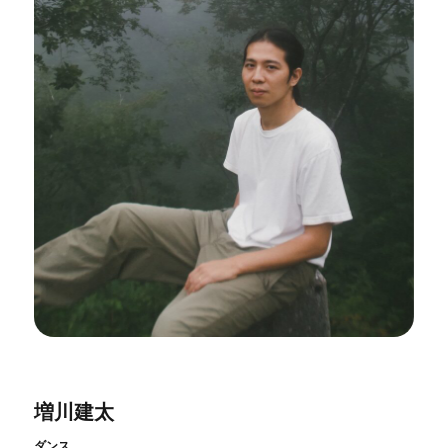
開催中のイベント
図書室・情報コーナー
制作室を使う
月間スケジュール
カフェ・ショップ
これまでのイベント
よくあるご質問
制作室について
センターのプログラム・事業
取材／視察・見学／撮影
公募情報
制作室の使用方法・募集要項
制作室の設備
ボランティア・サポーター
ボランティア
京都芸術センターについて
KACサポーター
京都芸術センターってどんなところ？
チケット情報
京都芸術センターの歩み
お知らせ
概要・理念・運営体制
お問い合わせ
連携事業のご案内
閲覧支援
サイトポリシー&プライバシーポリシー
増川建太
オフィシャルSNS
ダンス