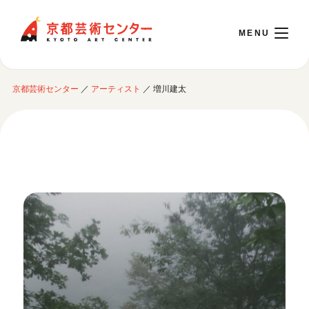
京都芸術センター
京都芸術センター
／
アーティスト
／
増川建太
English
本日開館 10:00～22:00
※チケット窓口は18:00まで／ギャラリー・図書室・情報コーナーは20:00まで／カ
フェは11:00～18:00まで営業
ご利用案内
開館時間・アクセシビリティ
イベントに参加する
フロアガイド
交通アクセス