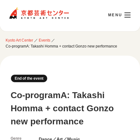
Kyoto Art Center
Kyoto Art Center
／
Events
／
日本語
Co-programA: Takashi Homma + contact Gonzo new performance
Opening Today 10:00～22:00
End of the event
Visit
Co-programA: Takashi
Opening Hours & Accessibility
Homma + contact Gonzo
Attend an event
Floor Guide
new performance
Access
Current Events
Library / Information Room
Use Studio
Monthly Schedule
Cafe / Wicket (Goods/Ticket)
Genre
Event Archive
Dance／Art／Music