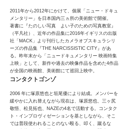
2011年から2012年にかけて、個展「ニュー・ドキュ
メンタリー」を日本国内三ヵ所の美術館で開催。
著書に『たのしい写真 よい子のための写真教室』
（平凡社）、近年の作品集に2016年イギリスの出版
社「MACK」より刊行したカメラオブスキュラシリ
ーズの作品集『THE NARCISSISTIC CITY』があ
る。昨年末から「ニュードキュメンタリー 映画特集
上映」として、新作や過去の映像作品を含めた4作品
が全国の映画館、美術館にて巡回上映中。
コンタクトゴンゾ
2006 年に塚原悠也と垣尾優により結成。メンバーを
緩やかに入れ替えながら現在は、塚原悠也、三ヶ尻
敬悟、松見拓也、NAZEの4名で活動する。コンタク
ト・インプロヴィゼーションを基としながら、そこ
では普段使われることのない殴る、叩く、蹴るな