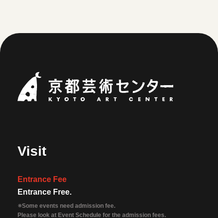
Kyoto Art Ce
Visit
Entrance Fee
Entrance Free.
※Some events need admission fee.
Please look at Event Schedule for the admission fees.