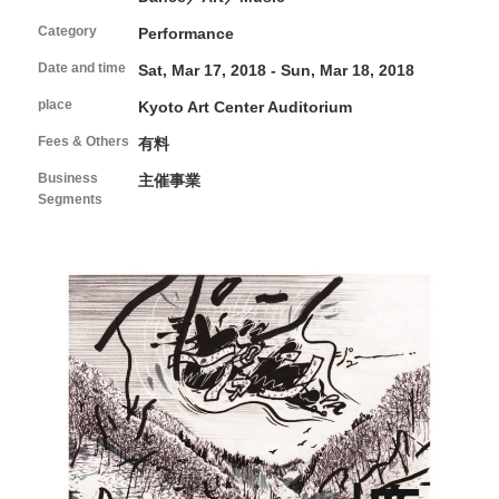
FAQ
About Studio
Programs and Projects of the Center
Interviews/Inspections/Observations/Photography
Category
Open Call
Performance
How to use Studio and application guidelines
Facilities in Studio
Date and time
Sat, Mar 17, 2018 - Sun, Mar 18, 2018
Volunteers & Supporters
place
Kyoto Art Center Auditorium
Fees & Others
有料
Volunteer
About Kyoto Art Center
KAC Supporters
Business
主催事業
Segments
What kind of place is Kyoto Art Center?
Ticket Information
History
News
Mission / Administrative structure
Contact Us
Information on Collaborative Projects
Browsing Assistance
Site and Privacy Policy
official social media account