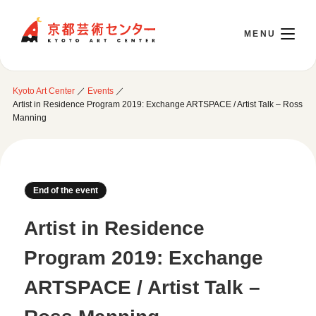
Kyoto Art Center
Kyoto Art Center
／
Events
／
日本語
Artist in Residence Program 2019: Exchange ARTSPACE / Artist Talk – Ross
Manning
Opening Today 10:00～22:00
End of the event
Visit
Artist in Residence
Opening Hours & Accessibility
Attend an event
Program 2019: Exchange
Floor Guide
Access
Current Events
ARTSPACE / Artist Talk –
Library / Information Room
Use Studio
Monthly Schedule
Cafe / Wicket (Goods/Ticket)
Event Archive