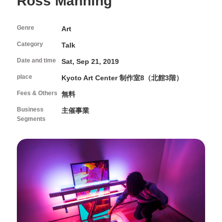
Ross Manning
FAQ
About Studio
Programs and Projects of the Center
Interviews/Inspections/Observations/Photography
Open Call
How to use Studio and application guidelines
Genre
Facilities in Studio
Art
Category
Volunteers & Supporters
Talk
Date and time
Sat, Sep 21, 2019
Volunteer
About Kyoto Art Center
place
KAC Supporters
Kyoto Art Center 制作室8（北館3階）
Fees & Others
無料
What kind of place is Kyoto Art Center?
Ticket Information
History
Business
主催事業
News
Segments
Mission / Administrative structure
Contact Us
Information on Collaborative Projects
Browsing Assistance
Site and Privacy Policy
official social media account