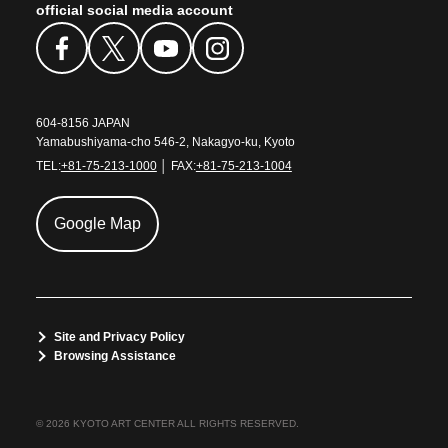
official social media account
604-8156 JAPAN
Yamabushiyama-cho 546-2, Nakagyo-ku, Kyoto
TEL:
+81-75-213-1000
│ FAX:
+81-75-213-1004
Google Map
Site and Privacy Policy
Browsing Assistance
© 2026 KYOTO ART CENTER ALL RIGHTS RESERVED.