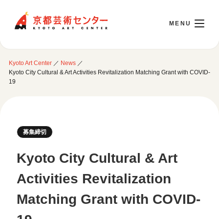
Kyoto Art Center
Kyoto Art Center
／
News
／
日本語
Kyoto City Cultural & Art Activities Revitalization Matching Grant with COVID-
19
Opening Today 10:00～22:00
募集締切
Visit
Kyoto City Cultural & Art
Opening Hours & Accessibility
Attend an event
Activities Revitalization
Floor Guide
Access
Current Events
Matching Grant with COVID-
Library / Information Room
Use Studio
Monthly Schedule
Cafe / Wicket (Goods/Ticket)
Event Archive