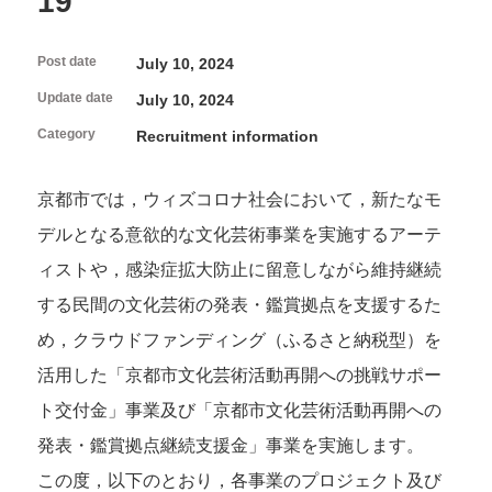
19
FAQ
About Studio
Programs and Projects of the Center
Interviews/Inspections/Observations/Photography
Open Call
How to use Studio and application guidelines
Post date
Facilities in Studio
July 10, 2024
Update date
Volunteers & Supporters
July 10, 2024
Category
Recruitment information
Volunteer
About Kyoto Art Center
KAC Supporters
京都市では，ウィズコロナ社会において，新たなモ
What kind of place is Kyoto Art Center?
デルとなる意欲的な文化芸術事業を実施するアーテ
Ticket Information
History
News
Mission / Administrative structure
ィストや，感染症拡大防止に留意しながら維持継続
Contact Us
Information on Collaborative Projects
する民間の文化芸術の発表・鑑賞拠点を支援するた
Browsing Assistance
Site and Privacy Policy
め，クラウドファンディング（ふるさと納税型）を
活用した「京都市文化芸術活動再開への挑戦サポー
official social media account
ト交付金」事業及び「京都市文化芸術活動再開への
発表・鑑賞拠点継続支援金」事業を実施します。
この度，以下のとおり，各事業のプロジェクト及び