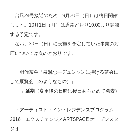
FAQ
About Studio
Programs and Projects of the Center
Interviews/Inspections/Observations/Photography
Open Call
How to use Studio and application guidelines
台風24号接近のため、9月30日（日）は終日閉館
Facilities in Studio
します。10月1日（月）は通常どおり10:00より開館
Volunteers & Supporters
する予定です。
Volunteer
なお、30日（日）に実施を予定していた事業の対
About Kyoto Art Center
KAC Supporters
応については次のとおりです。
What kind of place is Kyoto Art Center?
Ticket Information
History
News
Mission / Administrative structure
・明倫茶会『泉翁忌—デュシャンに捧げる茶会に
Contact Us
Information on Collaborative Projects
して展覧会（のようなもの）』
Browsing Assistance
→
Site and Privacy Policy
延期
（変更後の日時は後日あらためて発表）
official social media account
・アーティスト・イン・レジデンスプログラム
2018：エクスチェンジ／ARTSPACE オープンスタ
ジオ