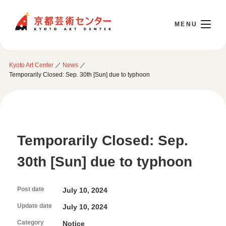
Kyoto Art Center
Kyoto Art Center
／
News
／
日本語
Temporarily Closed: Sep. 30th [Sun] due to typhoon
Opening Today 10:00～22:00
Temporarily Closed: Sep.
Visit
30th [Sun] due to typhoon
Opening Hours & Accessibility
Attend an event
Floor Guide
Post date
July 10, 2024
Access
Current Events
Library / Information Room
Update date
July 10, 2024
Use Studio
Monthly Schedule
Cafe / Wicket (Goods/Ticket)
Category
Notice
Event Archive