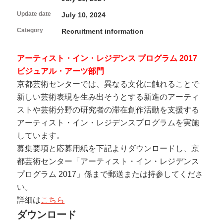
FAQ
About Studio
Programs and Projects of the Center
Interviews/Inspections/Observations/Photography
Update date
Open Call
July 10, 2024
How to use Studio and application guidelines
Facilities in Studio
Category
Recruitment information
Volunteers & Supporters
アーティスト・イン・レジデンス プログラム 2017
Volunteer
ビジュアル・アーツ部門
About Kyoto Art Center
KAC Supporters
京都芸術センターでは、異なる文化に触れることで
新しい芸術表現を生み出そうとする新進のアーティ
What kind of place is Kyoto Art Center?
Ticket Information
History
ストや芸術分野の研究者の滞在創作活動を支援する
News
Mission / Administrative structure
アーティスト・イン・レジデンスプログラムを実施
Contact Us
Information on Collaborative Projects
しています。
Browsing Assistance
募集要項と応募用紙を下記よりダウンロードし、京
Site and Privacy Policy
都芸術センター「アーティスト・イン・レジデンス
プログラム 2017」係まで郵送または持参してくださ
official social media account
い。
詳細は
こちら
ダウンロード