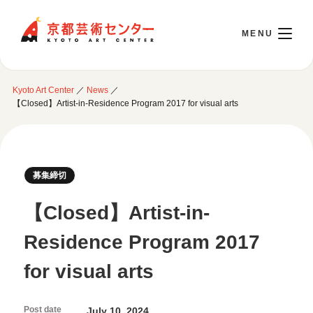
Kyoto Art Center
Kyoto Art Center
／
News
／
日本語
【Closed】Artist-in-Residence Program 2017 for visual arts
Opening Today 10:00～22:00
募集締切
Visit
【Closed】Artist-in-
Opening Hours & Accessibility
Residence Program 2017
Attend an event
Floor Guide
for visual arts
Access
Current Events
Library / Information Room
Use Studio
Monthly Schedule
Cafe / Wicket (Goods/Ticket)
Post date
Event Archive
July 10, 2024