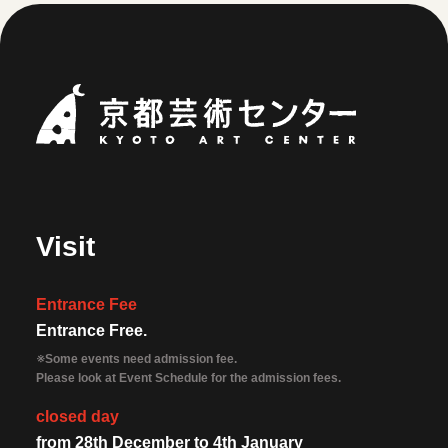
Kyoto Art Ce
Visit
Entrance Fee
Entrance Free.
※Some events need admission fee.
Please look at Event Schedule for the admission fees.
closed day
from 28th December to 4th January