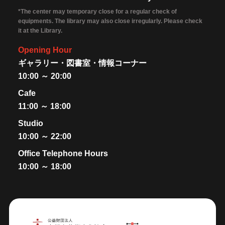
*The center may temporary close for a regular check of
equipments. The library may also close irregularly. Please check
it at the Library.
Opening Hour
ギャラリー・図書室・情報コーナー
10:00 ～ 20:00
Cafe
11:00 ～ 18:00
Studio
10:00 ～ 22:00
Office Telephone Hours
10:00 ～ 18:00