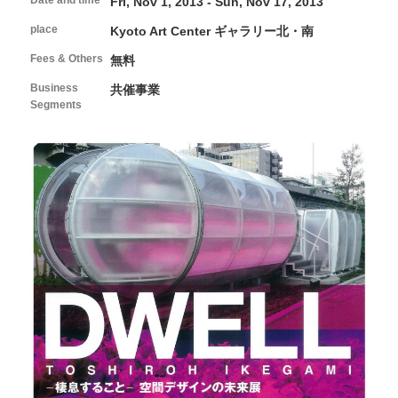
Date and time
Fri, Nov 1, 2013 - Sun, Nov 17, 2013
FAQ
About Studio
Programs and Projects of the Center
Interviews/Inspections/Observations/Photography
Open Call
place
How to use Studio and application guidelines
Kyoto Art Center ギャラリー北・南
Facilities in Studio
Fees & Others
無料
Volunteers & Supporters
Business
共催事業
Segments
Volunteer
About Kyoto Art Center
KAC Supporters
What kind of place is Kyoto Art Center?
Ticket Information
History
News
Mission / Administrative structure
Contact Us
Information on Collaborative Projects
Browsing Assistance
Site and Privacy Policy
official social media account