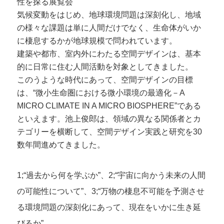
性を探る展覧会
気候変動をはじめ、地球環境問題は深刻化し、地域
の様々な課題は単に人間だけでなく、生命体がいか
に棲息するかが地球規模で問われています。
建築や都市、室内外にわたる空間デザインは、基本
的に日常に住む人間活動を対象としてきました。
このうような時代にあって、空間デザインの目標
は、“微小生命圏における微小環境の最適化－A
MICRO CLIMATE IN A MICRO BIOSPHERE”である
といえます。池上俊郎は、領域の異なる関係者とカ
テゴリーを横断して、空間デザイン実践と研究を30
数年間進めてきました。
1;“過去から何を学ぶか”、2;“宇宙に向かう未来の人間
の可能性について”、3;“万物の棲息不可能を予測させ
る環境問題の深刻化にあって、現在をいかに生き延
びるか”。