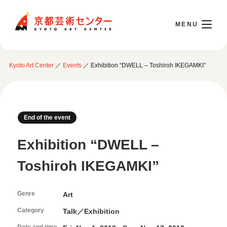
Kyoto Art Center
Kyoto Art Center
／
Events
／
Exhibition “DWELL – Toshiroh IKEGAMKI”
日本語
Opening Today 10:00～22:00
End of the event
Exhibition “DWELL –
Visit
Toshiroh IKEGAMKI”
Opening Hours & Accessibility
Attend an event
Floor Guide
Genre
Access
Art
Current Events
Library / Information Room
Category
Use Studio
Talk／Exhibition
Monthly Schedule
Cafe / Wicket (Goods/Ticket)
Event Archive