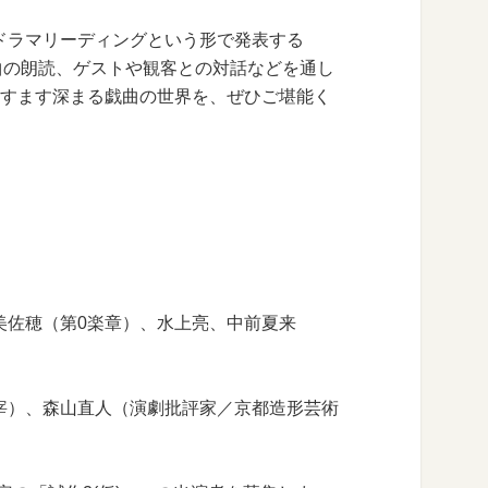
ドラマリーディングという形で発表する
よる戯曲の朗読、ゲストや観客との対話などを通し
ますます深まる戯曲の世界を、ぜひご堪能く
美佐穂（第0楽章）、水上亮、中前夏来
宰）、森山直人（演劇批評家／京都造形芸術