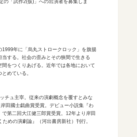
にて発表予定の「試作2(仮)」への出演者を募集しま
1999年に「烏丸ストロークロック」を旗揚
担当する。社会の歪みとその狭間で生きる
空間をつくりあげる。近年では各地において
つとめている。
フィッチュ主宰。従来の演劇概念を覆すとみな
回岸田國士戯曲賞受賞。デビュー小説集『わ
で第二回大江健三郎賞受賞。12年より岸田
くための演劇論』（河出書房新社）刊行。