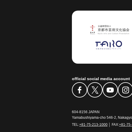
Art Center
official social media account
604-8156 JAPAN
Yamabushiyama-cho 546-2, Nakagyo-
TEL:
+81-75-213-1000
│ FAX:
+81-75