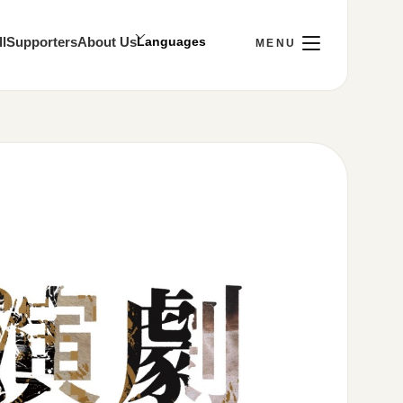
l
Supporters
About Us
Sun]
Visit
ay 10:00～22:00
tion
stance
y Policy
 media account