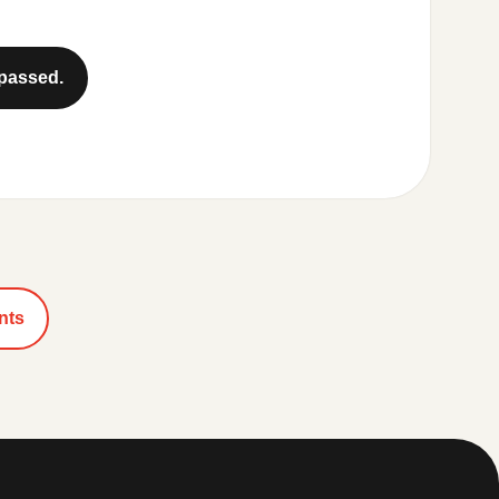
 passed.
nts