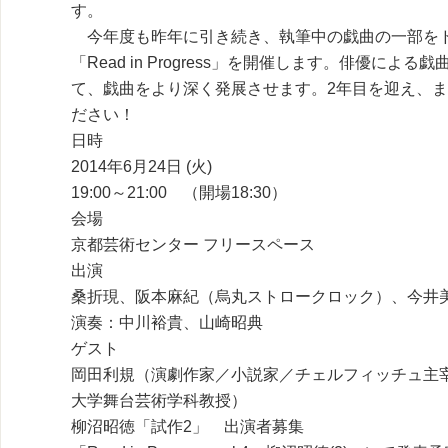
す。
今年度も昨年に引き続き、執筆中の戯曲の一部を
「Read in Progress」を開催します。俳優に
て、戯曲をより深く発展させます。2年目を迎え、
ださい！
日時
2014年6月24日 (火)
19:00～21:00 （開場18:30）
会場
京都芸術センター フリースペース
出演
桑折現、阪本麻紀（烏丸ストロークロック）、今井
演奏：中川裕貴、山崎昭典
ゲスト
岡田利規（演劇作家／小説家／チェルフィッチュ主
大学舞台芸術学科教授）
柳沼昭徳「試作2」 出演者募集