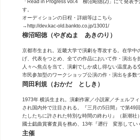
「Read in Progress vol.4 柳沼昭徳(2)」
す。
オーディションの日程・詳細等はこちら
→http://dev.kac-old.bankto.co.jp/13001/
柳沼昭徳（やぎぬま あきのり）
京都市生まれ。近畿大学で演劇を専攻する。在学中の
げ、代表をつとめ、全ての作品において作・演出を
人々へ焦点を当て、演劇でしか成し得ない温度ある
市民参加型のワークショップ公演の作・演出を多数
岡田利規（おかだ としき）
1973年 横浜生まれ。演劇作家／小説家／チェル
され国内外で注目される。『三月の5日間』で第49
たしたちに許された特別な時間の終わり』（新潮社）
國士戯曲賞審査員を務め、13年『遡行 変形してい
主催