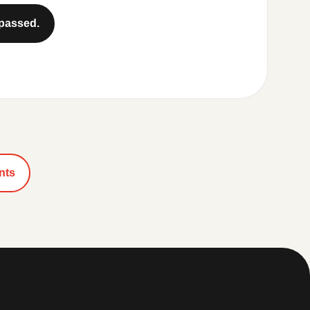
 passed.
nts