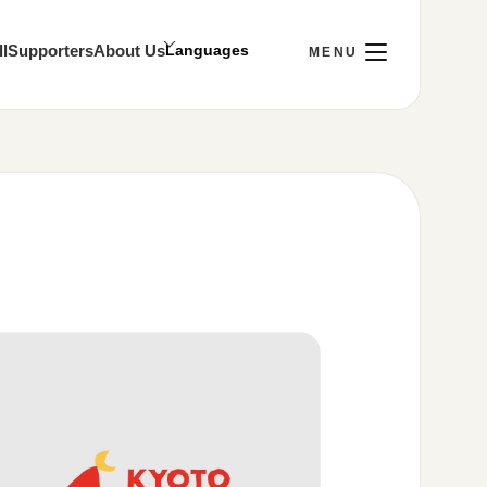
l
Supporters
About Us
Thu]
Visit
ay 10:00～22:00
tion
stance
y Policy
 media account