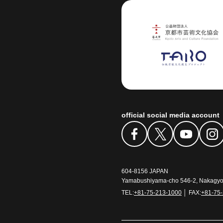
Art Center
official social media account
604-8156 JAPAN
Yamabushiyama-cho 546-2, Nakagyo-
TEL:
+81-75-213-1000
│ FAX:
+81-75