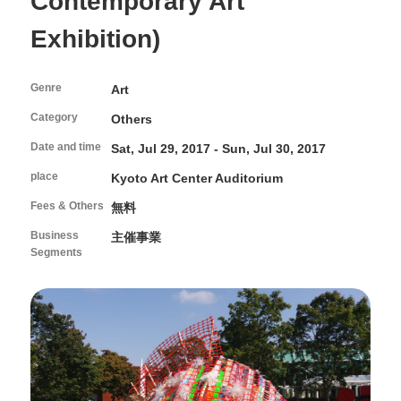
Contemporary Art
FAQ
About Studio
Programs and Projects of the Center
Interviews/Inspections/Observations/Photography
Open Call
How to use Studio and application guidelines
Exhibition)
Facilities in Studio
Volunteers & Supporters
Genre
Art
Category
Others
Volunteer
About Kyoto Art Center
KAC Supporters
Date and time
Sat, Jul 29, 2017 - Sun, Jul 30, 2017
What kind of place is Kyoto Art Center?
place
Kyoto Art Center Auditorium
Ticket Information
History
Fees & Others
無料
News
Mission / Administrative structure
Contact Us
Business
Information on Collaborative Projects
主催事業
Segments
Browsing Assistance
Site and Privacy Policy
official social media account