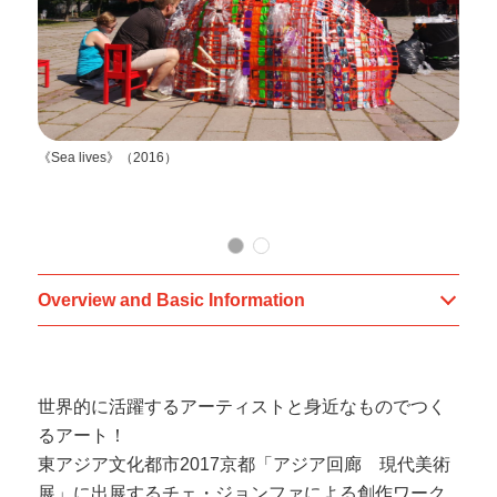
《Sea lives》（2016）
チ
Overview and Basic Information
世界的に活躍するアーティストと身近なものでつく
るアート！
東アジア文化都市2017京都「アジア回廊 現代美術
展」に出展するチェ・ジョンファによる創作ワーク