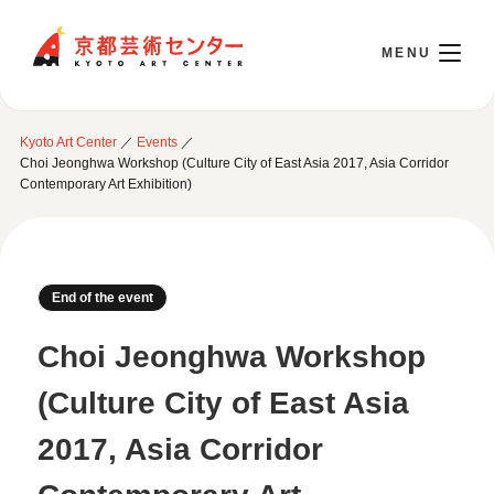
Kyoto Art Center
Kyoto Art Center
／
Events
／
日本語
Choi Jeonghwa Workshop (Culture City of East Asia 2017, Asia Corridor
Contemporary Art Exhibition)
Opening Today 10:00～22:00
End of the event
Visit
Choi Jeonghwa Workshop
Opening Hours & Accessibility
Attend an event
(Culture City of East Asia
Floor Guide
Access
Current Events
2017, Asia Corridor
Library / Information Room
Use Studio
Monthly Schedule
Cafe / Wicket (Goods/Ticket)
Event Archive