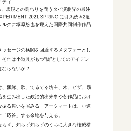
ィティ
生い立ち、表現との関わりを問うタイ演劇界の最注
IMENT 2021 SPRING に引き続き2度
ゥルクに塚原悠也を迎えた国際共同制作作品
メッセージの検閲を回避するメタファーとし
それは小道具がもつ“物”としてのアイデン
はならないか？
付、額縁、歌、てるてる坊主、木、ピザ、扇
品を生み出した政治的出来事や各作品におけ
な振る舞いを省みる。アータマートは、小道
に「応答」する余地を与える。
ならず、知らず知らずのうちに大きな権威構