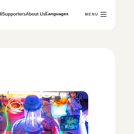
l
Supporters
About Us
Fri]
Visit
ay 10:00～22:00
tion
stance
y Policy
 media account