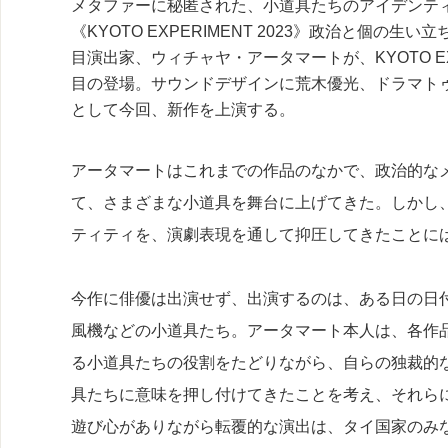
メタファーに秘匿された、小道具たちのアイデンテ
《KYOTO EXPERIMENT 2023》政治と個の
目演出家、ウィチャヤ・アータマートが、KYOTO EXPER
目の登場。サウンドデザインに荒木優光、ドラマト
として今回、新作を上演する。
アータマートはこれまでの作品のなかで、政治的な
て、さまざまな小道具を舞台に上げてきた。しかし、
ティティを、演劇表現を通して抑圧してきたことに
今作に俳優は出演せず、出演するのは、ある日の日
風機などの小道具たち。アータマート本人は、各作
る小道具たちの役割をたどりながら、自らの独裁的
具たちに意味を押し付けてきたことを考え、それら
遊び心がありながら転覆的な演出は、タイ国家のみ