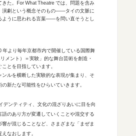
or What Theatre では、問題を含み
、演劇という概念そのもの——タイの文脈に
るように思われる言葉——を問い直そうとし
2010 年より毎年京都市内で開催している国際舞
スペリメント）＝実験」的な舞台芸術を創造・
ぐことを目指しています。
ャンルを横断した実験的な表現が集まり、そ
術の新たな可能性をひらいていきます。
アイデンティティ、文化の混ざりあいに目を向
言語のあり方が変遷していくことや混交する
影響が混じることなど、さまざまな「まぜま
捉えなおします。