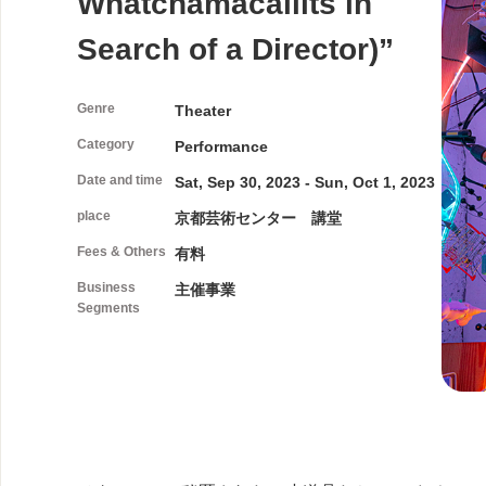
Whatchamacallits in
Search of a Director)”
Genre
Theater
Category
Performance
Date and time
Sat, Sep 30, 2023 - Sun, Oct 1, 2023
place
京都芸術センター 講堂
Fees & Others
有料
Business
主催事業
Segments