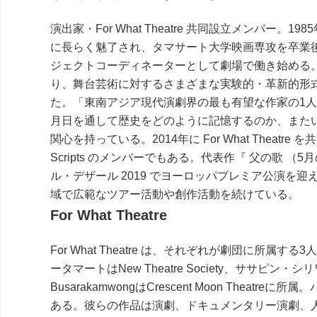
演出家・For What Theatre 共同設立メンバー
に長らく魅了され、タマサート大学映画専攻を卒業後、Bangkok 
ジェクトコーディネーターとして劇場で働き始める。2009年に
り、舞台芸術に対するさまざまな実験的・革新的形
た。「東南アジア現代演劇界の最も有望な作家の1
月日を通して歴史をどのように記憶するのか、また
関心を持っている。2014年に For What Theatre を共同設立
Scripts のメンバーでもある。代表作『 父の歌 
ル・デザール 2019 でヨーロッパプレミア公演を
域で広範なツアー活動や創作活動を続けている。
For What Theatre
For What Theatre は、それぞれが劇団に所
ータマートはNew Theatre Society、ササピン・シリワ
BusarakamwongはCrescent Moon Thea
ある。彼らの作品は演劇、ドキュメンタリー演劇、