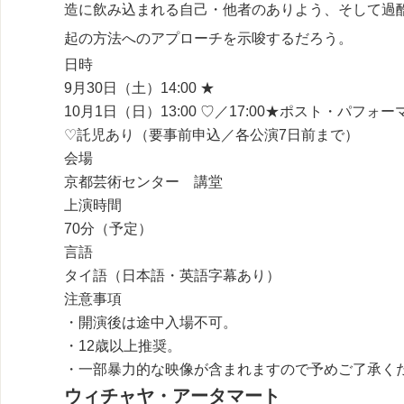
造に飲み込まれる自己・他者のありよう、そして過
起の方法へのアプローチを示唆するだろう。
日時
9月30日（土）14:00 ★
10月1日（日）13:00 ♡／17:00★ポスト・パフォ
♡託児あり（要事前申込／各公演7日前まで）
会場
京都芸術センター 講堂
上演時間
70分（予定）
言語
タイ語（日本語・英語字幕あり）
注意事項
・開演後は途中入場不可。
・12歳以上推奨。
・一部暴力的な映像が含まれますので予めご了承く
ウィチャヤ・アータマート