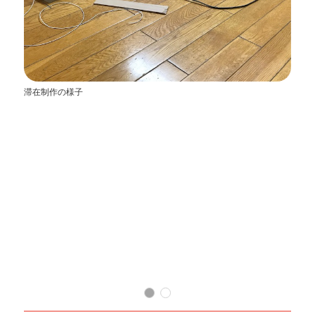
滞在制作の様子
Sp
Ph