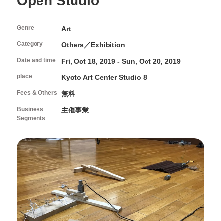
Open Studio
FAQ
About Studio
Programs and Projects of the Center
Interviews/Inspections/Observations/Photography
Open Call
How to use Studio and application guidelines
Genre
Facilities in Studio
Art
Category
Volunteers & Supporters
Others／Exhibition
Date and time
Fri, Oct 18, 2019 - Sun, Oct 20, 2019
Volunteer
About Kyoto Art Center
place
KAC Supporters
Kyoto Art Center Studio 8
Fees & Others
無料
What kind of place is Kyoto Art Center?
Ticket Information
History
Business
主催事業
News
Segments
Mission / Administrative structure
Contact Us
Information on Collaborative Projects
Browsing Assistance
Site and Privacy Policy
official social media account