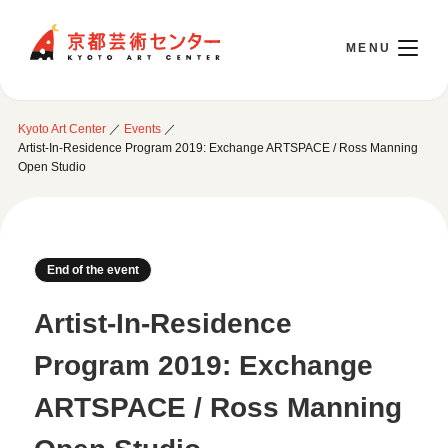
Kyoto Art Center
Kyoto Art Center
／
Events
／
日本語
Artist-In-Residence Program 2019: Exchange ARTSPACE / Ross Manning
Open Studio
Opening Today 10:00～22:00
End of the event
Visit
Artist-In-Residence
Opening Hours & Accessibility
Attend an event
Program 2019: Exchange
Floor Guide
Access
Current Events
ARTSPACE / Ross Manning
Library / Information Room
Use Studio
Monthly Schedule
Cafe / Wicket (Goods/Ticket)
Event Archive