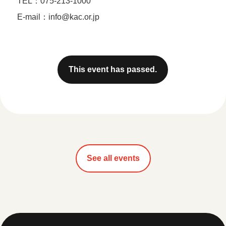
TEL：075-213-1000
E-mail：info@kac.or.jp
This event has passed.
See all events