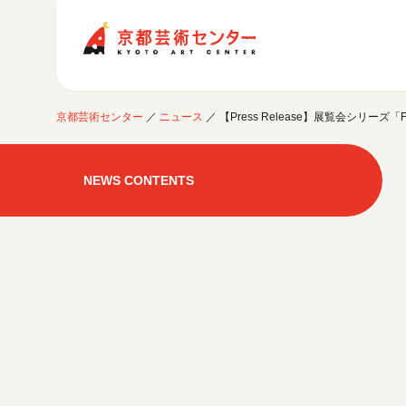
京都芸術センター
京都芸術センター
／
ニュース
／
【Press Release】展覧会シリ
ご利用案内
開館時間・アクセシビリティ
NEWS CONTENTS
イベントに参加する
フロアガイド
交通アクセス
開催中のイベント
図書室・情報コーナー
制作室を使う
月間スケジュール
カフェ・ショップ
これまでのイベント
よくあるご質問
制作室について
センターのプログラム・事業
取材／視察・見学／撮影
公募情報
制作室の使用方法・募集要項
制作室の設備