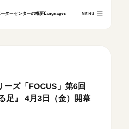
ポーター
センターの概要
日
[土]
ご利用案内
～22:00
00まで／ギャラリー・図書室・情報コーナーは
1:00～18:00まで営業
会シリーズ「FOCUS」第6回
足』 4月3日（金）開幕
&プライバシーポリシー
S