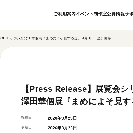
ご利用案内
イベント
制作室
公募情報
サ
ーズ「FOCUS」第6回 澤田華個展『まめによそ見する足』 4月3日（金）開幕
8
8
ボランティア・サポーター
月
2026
年
本日開館 10:00
ボランティア
※チケット窓口は18:
京都芸術センターについて
KACサポーター
20:00まで／カフェは1
京都芸術センターってどんなところ？
京都芸術センターの歩み
チケット情報
概要・理念・運営体制
【Press Release】展覧
お知らせ
連携事業のご案内
お問い合わせ
澤田華個展『まめによそ見する
閲覧支援
サイトポリシー
投稿日
2026年3月23日
オフィシャルSN
更新日
2026年3月23日