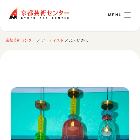
京都芸術センター
京都芸術センター
／
アーティスト
／
ふくいさほ
English
本日開館 10:00～22:00
※チケット窓口は18:00まで／ギャラリー・図書室・情報コーナーは20:00まで／カ
フェは11:00～18:00まで営業
ご利用案内
開館時間・アクセシビリティ
イベントに参加する
フロアガイド
交通アクセス