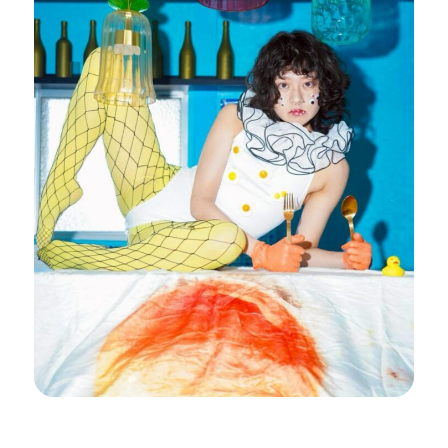
開催中のイベント
図書室・情報コーナー
制作室を使う
月間スケジュール
カフェ・ショップ
これまでのイベント
よくあるご質問
制作室について
センターのプログラム・事業
取材／視察・見学／撮影
公募情報
制作室の使用方法・募集要項
制作室の設備
ボランティア・サポーター
ボランティア
京都芸術センターについて
KACサポーター
京都芸術センターってどんなところ？
チケット情報
京都芸術センターの歩み
お知らせ
概要・理念・運営体制
お問い合わせ
連携事業のご案内
閲覧支援
サイトポリシー&プライバシーポリシー
オフィシャルSNS